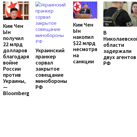
Ким Чен
Ким Чен
Ын
Ын
В
накопил
получил
Николаевско
$22 млрд
22 млрд
области
несмотря
Украинский
долларов
задержали
на
пранкер
благодаря
двух агентов
санкции
сорвал
войне
РФ
закрытое
России
совещание
против
минобороны
Украины,
РФ
—
Bloomberg