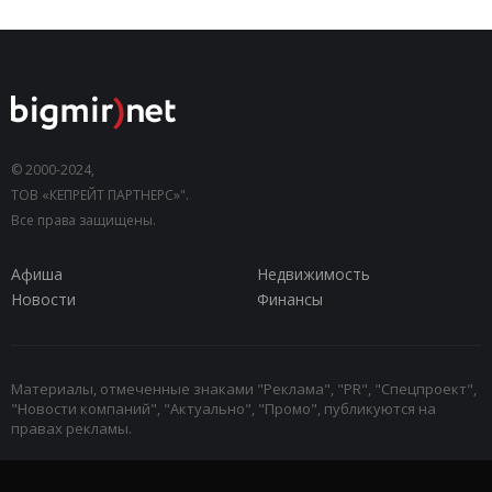
© 2000-2024,
ТОВ «КЕПРЕЙТ ПАРТНЕРС»".
Все права защищены.
Афиша
Недвижимость
Новости
Финансы
Материалы, отмеченные знаками "Реклама", "PR", "Спецпроект",
"Новости компаний", "Актуально", "Промо", публикуются на
правах рекламы.