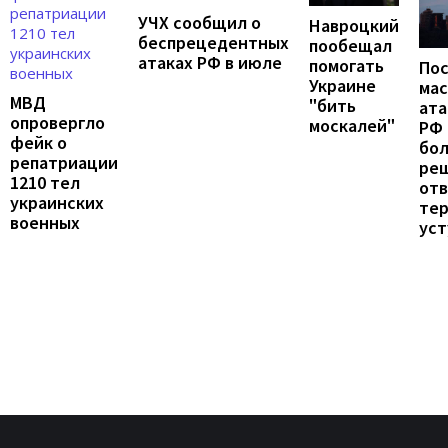
УЧХ сообщил о
Навроцкий
беспрецедентных
пообещал
атаках РФ в июле
помогать
По
Украине
ма
МВД
"бить
ата
опровергло
москалей"
РФ 
фейк о
бо
репатриации
ре
1210 тел
от
украинских
те
военных
уст