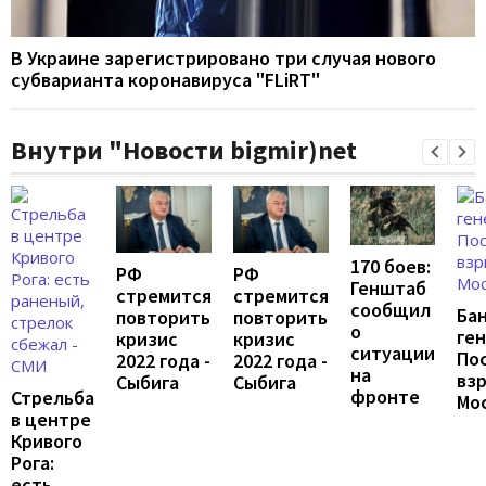
В Украине зарегистрировано три случая нового
субварианта коронавируса "FLiRT"
Внутри "Новости bigmir)net
170 боев:
РФ
РФ
Генштаб
стремится
стремится
сообщил
Ба
повторить
повторить
о
ген
кризис
кризис
ситуации
По
2022 года -
2022 года -
на
взр
Сыбига
Сыбига
фронте
Стрельба
Мо
в центре
Кривого
Рога:
есть