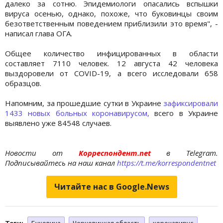
далеко за сотню. Эпидемиологи опасались вспышки
вируса осенью, однако, похоже, что буковинцы своим
безответственным поведением приблизили это время", -
написал глава ОГА.
Общее количество инфицированных в области
составляет 7110 человек. 12 августа 42 человека
выздоровели от COVID-19, а всего исследовали 658
образцов.
Напомним, за прошедшие сутки в Украине
зафиксировали
1433 новых больных коронавирусом,
всего в Украине
выявлено уже 84548 случаев.
Новости от
Корреспондент.net
в Telegram.
Подписывайтесь на наш канал
https://t.me/korrespondentnet
Читайте нас в Google.News
Теги:
Буковина
Черновицкая область
коронавирус