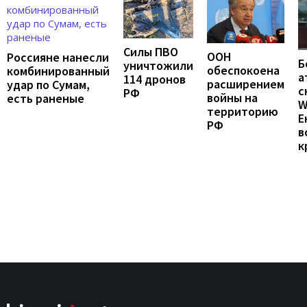
Силы ПВО
ООН
Россияне нанесли
Б
уничтожили
обеспокоена
комбинированный
а
114 дронов
расширением
удар по Сумам,
с
РФ
войны на
есть раненые
W
территорию
Е
РФ
в
к