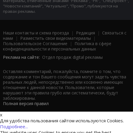
Материалы, отмеченные знаками "Реклама", "PR", "Спецпроект",
"Новости компаний", "Актуально", "Промо", публикуются на
правах рекламы.
Наши контакты и схема проезда
|
Редакция
|
Связаться с
нами
|
Разместить свои видеоматериалы
|
Пользовательское Соглашение
|
Политика в сфере
конфиденциальности и персональных данных
Реклама на сайте:
Отдел продаж digital рекламы
Оставляя комментарий, пожалуйста, помните о том, что
содержание и тон Вашего сообщения могут задеть чувства
реальных людей, непосредственно или косвенно имеющих
отношение к данной новости. Пользователи, которые
нарушают эти правила грубо или систематически, будут
заблокированы.
Полная версия правил
x
Для удобства пользования сайтом используются Cookies.
Подробнее...
This website uses Cookies to ensure you get the best