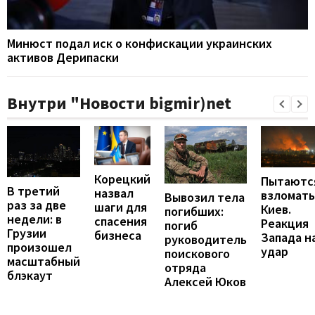
Минюст подал иск о конфискации украинских
активов Дерипаски
Внутри "Новости bigmir)net
Корецкий
Пытаютс
В третий
назвал
взломать
Вывозил тела
раз за две
шаги для
Киев.
погибших:
недели: в
спасения
Реакция
погиб
Грузии
бизнеса
Запада н
руководитель
произошел
удар
поискового
масштабный
отряда
блэкаут
Алексей Юков