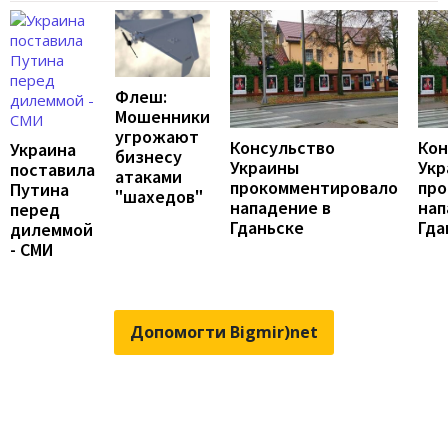
Флеш:
Мошенники
угрожают
Консульство
Кон
Украина
бизнесу
Украины
Укр
поставила
атаками
прокомментировало
про
Путина
"шахедов"
нападение в
нап
перед
Гданьске
Гда
дилеммой
- СМИ
Допомогти Bigmir)net