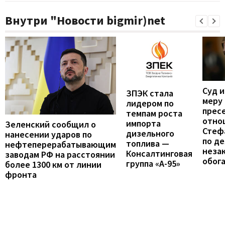
Внутри "Новости bigmir)net
Суд 
ЗПЭК стала
меру
лидером по
прес
темпам роста
отно
импорта
Зеленский сообщил о
Стеф
дизельного
нанесении ударов по
по де
топлива —
нефтеперерабатывающим
неза
Консалтинговая
заводам РФ на расстоянии
обог
группа «А-95»
более 1300 км от линии
фронта