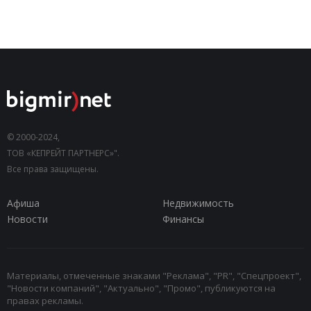
© 2000-2024,
ТОВ «КЕПРЕЙТ ПАРТНЕРС»".
Все права защищены.
Афиша
Недвижимость
Новости
Финансы
Материалы, отмеченные знаками "Реклама", "PR", "Спецпроект",
"Новости компаний", "Актуально", "Промо", публикуются на
правах рекламы.