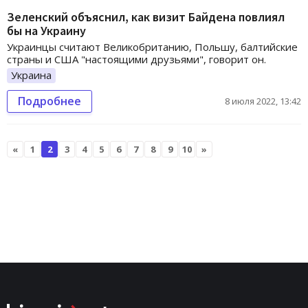
Зеленский объяснил, как визит Байдена повлиял
бы на Украину
Украинцы считают Великобританию, Польшу, балтийские
страны и США "настоящими друзьями", говорит он.
Украина
Подробнее
8 июля 2022, 13:42
«
1
2
3
4
5
6
7
8
9
10
»