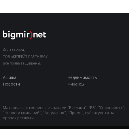
© 2000-2024,
ТОВ «КЕПРЕЙТ ПАРТНЕРС»".
Все права защищены.
Афиша
Недвижимость
Новости
Финансы
Материалы, отмеченные знаками "Реклама", "PR", "Спецпроект",
"Новости компаний", "Актуально", "Промо", публикуются на
правах рекламы.